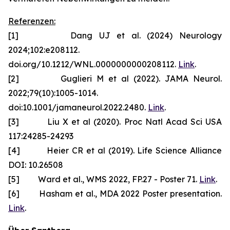
Referenzen:
[1] Dang UJ et al. (2024) Neurology
2024;102:e208112.
doi.org/10.1212/WNL.0000000000208112.
Link
.
[2] Guglieri M et al (2022). JAMA Neurol.
2022;79(10):1005-1014.
doi:10.1001/jamaneurol.2022.2480.
Link
.
[3] Liu X et al (2020). Proc Natl Acad Sci USA
117:24285-24293
[4] Heier CR et al (2019). Life Science Alliance
DOI: 10.26508
[5] Ward et al., WMS 2022, FP.27 - Poster 71.
Link
.
[6] Hasham et al., MDA 2022 Poster presentation.
Link
.